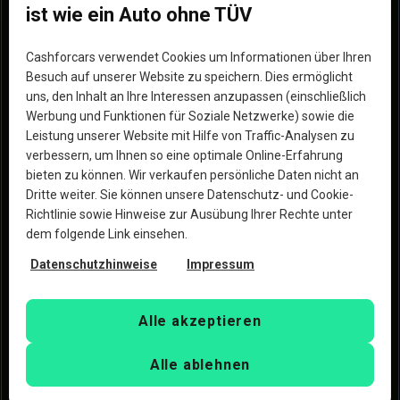
Wie funktionierts
Impressum
ist wie ein Auto ohne TÜV
Standorte
Unsere Partner
Cashforcars verwendet Cookies um Informationen über Ihren
Hilfe
Werde Partner
Besuch auf unserer Website zu speichern. Dies ermöglicht
uns, den Inhalt an Ihre Interessen anzupassen (einschließlich
Erfahrungen
Blog
Werbung und Funktionen für Soziale Netzwerke) sowie die
Leistung unserer Website mit Hilfe von Traffic-Analysen zu
Warum wir die bessere
verbessern, um Ihnen so eine optimale Online-Erfahrung
Option sind
bieten zu können. Wir verkaufen persönliche Daten nicht an
Dritte weiter. Sie können unsere Datenschutz- und Cookie-
Richtlinie sowie Hinweise zur Ausübung Ihrer Rechte unter
dem folgende Link einsehen.
Datenschutzhinweise
Impressum
Urheberrecht © 2023 Copart, Inc. Alle Rechte 
vorbehalten. Mit der Nutzung dieser Website erklärst Du 
Alle akzeptieren
Dich mit den
Nutzungsbedingungen
und der
Datenschutzrichtlinie
der Copart Deutschland GmbH und 
Alle ablehnen
CashforCars.de einverstanden.